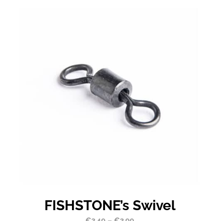
FISHSTONE’s Swivel
€
3,49
–
€
3,99