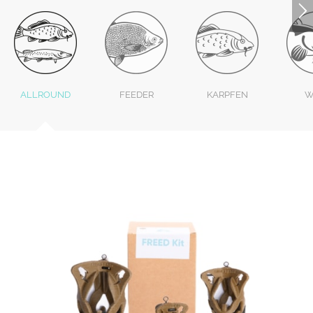
ALLROUND
FEEDER
KARPFEN
W