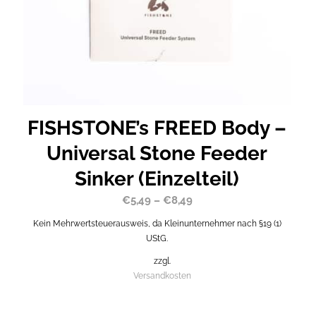
FISHSTONE’s FREED Body –
Universal Stone Feeder
Sinker (Einzelteil)
€
5,49
–
€
8,49
Kein Mehrwertsteuerausweis, da Kleinunternehmer nach §19 (1)
UStG.
zzgl.
Versandkosten