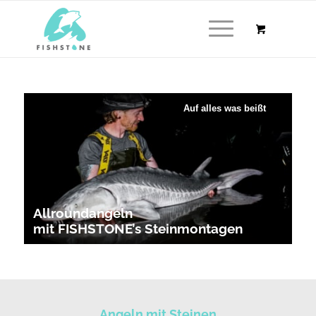
Auf alles was beißt
Allroundangeln
mit FISHSTONE’s Steinmontagen
Angeln mit Steinen