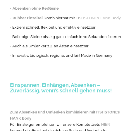
· Absenken ohne Reißleine
· Rubber Einzelteil
kombinierbar mit
FISHSTONE’s HANK Body
· Extrem schnell, flexibel und effektiv einsetzbar
· Beliebige Steine bis 2kg ganz einfach in 10 Sekunden fixieren
· Auch als Umlenker z.B. an Ästen einsetzbar
· Innovativ, biologisch, regional und fair! Made in Germany
Einspannen, Einhängen, Absenken –
Zuverlässig, wenn’s schnell gehen muss!
Zum Absenken und Umlenken kombinieren mit
FISHSTONE’s
HANK Body
Für Einsteiger empfehlen wir unsere Komplettsets.
HIER
kommst du direkt auf die richtige Seite und findest alle