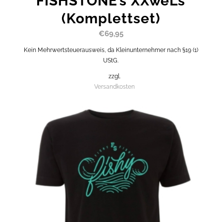
FISHSTONE’s XXweLs
(Komplettset)
€
69,95
Kein Mehrwertsteuerausweis, da Kleinunternehmer nach §19 (1)
UStG.
zzgl.
Versandkosten