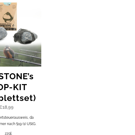
STONE’s
OP-KIT
lettset)
€
18,99
rtsteuerausweis, da
mer nach §19 (1) UStG.
zzgl.