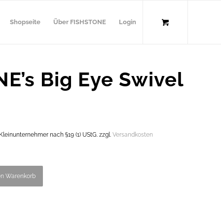
Shopseite
Über FISHSTONE
Login
E’s Big Eye Swivel
leinunternehmer nach §19 (1) UStG.
zzgl.
Versandkosten
en Warenkorb