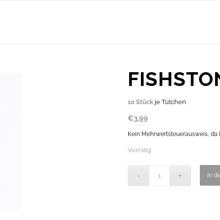
FISHSTON
10 Stück
je Tütchen
€
3,99
Kein Mehrwertsteuerausweis, da K
Vorrätig
In d