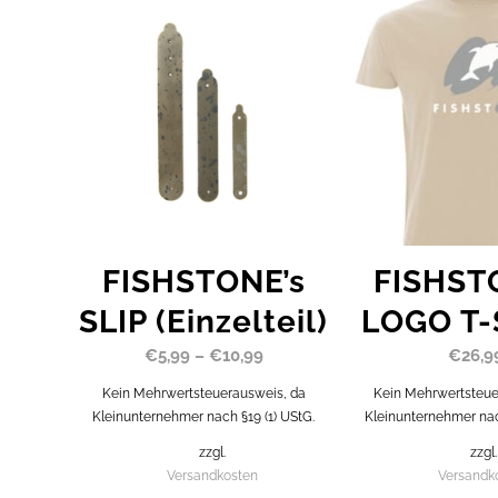
FISHSTONE’s
FISHST
SLIP (Einzelteil)
LOGO T-
€
5,99
–
€
10,99
€
26,9
Kein Mehrwertsteuerausweis, da
Kein Mehrwertsteue
Kleinunternehmer nach §19 (1) UStG.
Kleinunternehmer nach
zzgl.
zzgl.
Versandkosten
Versandk