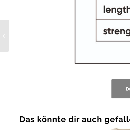
FISHSTONE’s Heavy
Swivel
D
Das könnte dir auch gefal