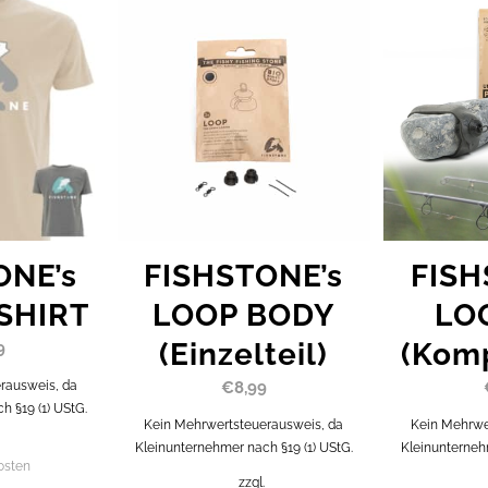
ONE’s
FISHSTONE’s
FISH
SHIRT
LOOP BODY
LO
(Einzelteil)
(Komp
9
rausweis, da
€
8,99
 §19 (1) UStG.
Kein Mehrwertsteuerausweis, da
Kein Mehrwe
Kleinunternehmer nach §19 (1) UStG.
Kleinunterneh
osten
zzgl.