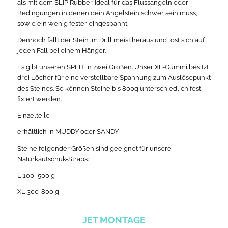
als mit dem SLIP Rubber. Ideal für das Flussangeln oder
Bedingungen in denen dein Angelstein schwer sein muss,
sowie ein wenig fester eingespannt.
Dennoch fällt der Stein im Drill meist heraus und löst sich auf
jeden Fall bei einem Hänger.
Es gibt unseren SPLIT in zwei Größen. Unser XL-Gummi besitzt
drei Löcher für eine verstellbare Spannung zum Auslösepunkt
des Steines. So können Steine bis 800g unterschiedlich fest
fixiert werden.
Einzelteile
erhältlich in MUDDY oder SANDY
Steine folgender Größen sind geeignet für unsere
Naturkautschuk-Straps:
L 100–500 g
XL 300-800 g
JET MONTAGE