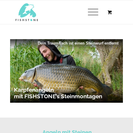
Dein Traumfisch ist einen Steinwurf entfernt
Karpfenangeln
mit FISHSTONE’s Steinmontagen
Angeln mit Steinen