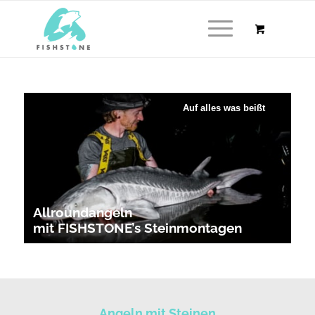
Auf alles was beißt
Allroundangeln
mit FISHSTONE’s Steinmontagen
Angeln mit Steinen