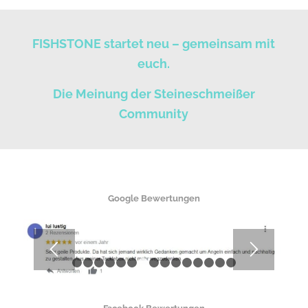
FISHSTONE startet neu – gemeinsam mit
euch.
Die Meinung der Steineschmeißer
Community
Google Bewertungen
1
2
3
4
5
6
7
8
9
10
11
12
13
14
1